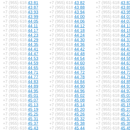
+7 (955) 618
43 81
+7 (955) 618
43 82
+7 (955) 618
43 8
+7 (955) 618
43 87
+7 (955) 618
43 88
+7 (955) 618
43 8
+7 (955) 618
43 93
+7 (955) 618
43 94
+7 (955) 618
43 9
+7 (955) 618
43 99
+7 (955) 618
44 00
+7 (955) 618
44 0
+7 (955) 618
44 05
+7 (955) 618
44 06
+7 (955) 618
44 0
+7 (955) 618
44 11
+7 (955) 618
44 12
+7 (955) 618
44 1
+7 (955) 618
44 17
+7 (955) 618
44 18
+7 (955) 618
44 1
+7 (955) 618
44 23
+7 (955) 618
44 24
+7 (955) 618
44 2
+7 (955) 618
44 29
+7 (955) 618
44 30
+7 (955) 618
44 3
+7 (955) 618
44 35
+7 (955) 618
44 36
+7 (955) 618
44 3
+7 (955) 618
44 41
+7 (955) 618
44 42
+7 (955) 618
44 4
+7 (955) 618
44 47
+7 (955) 618
44 48
+7 (955) 618
44 4
+7 (955) 618
44 53
+7 (955) 618
44 54
+7 (955) 618
44 5
+7 (955) 618
44 59
+7 (955) 618
44 60
+7 (955) 618
44 6
+7 (955) 618
44 65
+7 (955) 618
44 66
+7 (955) 618
44 6
+7 (955) 618
44 71
+7 (955) 618
44 72
+7 (955) 618
44 7
+7 (955) 618
44 77
+7 (955) 618
44 78
+7 (955) 618
44 7
+7 (955) 618
44 83
+7 (955) 618
44 84
+7 (955) 618
44 8
+7 (955) 618
44 89
+7 (955) 618
44 90
+7 (955) 618
44 9
+7 (955) 618
44 95
+7 (955) 618
44 96
+7 (955) 618
44 9
+7 (955) 618
45 01
+7 (955) 618
45 02
+7 (955) 618
45 0
+7 (955) 618
45 07
+7 (955) 618
45 08
+7 (955) 618
45 0
+7 (955) 618
45 13
+7 (955) 618
45 14
+7 (955) 618
45 1
+7 (955) 618
45 19
+7 (955) 618
45 20
+7 (955) 618
45 2
+7 (955) 618
45 25
+7 (955) 618
45 26
+7 (955) 618
45 2
+7 (955) 618
45 31
+7 (955) 618
45 32
+7 (955) 618
45 3
+7 (955) 618
45 37
+7 (955) 618
45 38
+7 (955) 618
45 3
+7 (955) 618
45 43
+7 (955) 618
45 44
+7 (955) 618
45 4