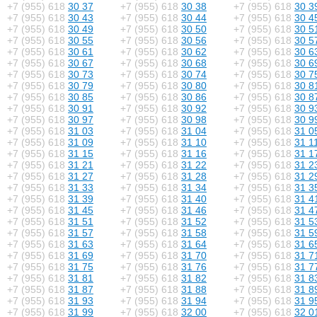
+7 (955) 618
30 37
+7 (955) 618
30 38
+7 (955) 618
30 3
+7 (955) 618
30 43
+7 (955) 618
30 44
+7 (955) 618
30 4
+7 (955) 618
30 49
+7 (955) 618
30 50
+7 (955) 618
30 5
+7 (955) 618
30 55
+7 (955) 618
30 56
+7 (955) 618
30 5
+7 (955) 618
30 61
+7 (955) 618
30 62
+7 (955) 618
30 6
+7 (955) 618
30 67
+7 (955) 618
30 68
+7 (955) 618
30 6
+7 (955) 618
30 73
+7 (955) 618
30 74
+7 (955) 618
30 7
+7 (955) 618
30 79
+7 (955) 618
30 80
+7 (955) 618
30 8
+7 (955) 618
30 85
+7 (955) 618
30 86
+7 (955) 618
30 8
+7 (955) 618
30 91
+7 (955) 618
30 92
+7 (955) 618
30 9
+7 (955) 618
30 97
+7 (955) 618
30 98
+7 (955) 618
30 9
+7 (955) 618
31 03
+7 (955) 618
31 04
+7 (955) 618
31 0
+7 (955) 618
31 09
+7 (955) 618
31 10
+7 (955) 618
31 1
+7 (955) 618
31 15
+7 (955) 618
31 16
+7 (955) 618
31 1
+7 (955) 618
31 21
+7 (955) 618
31 22
+7 (955) 618
31 2
+7 (955) 618
31 27
+7 (955) 618
31 28
+7 (955) 618
31 2
+7 (955) 618
31 33
+7 (955) 618
31 34
+7 (955) 618
31 3
+7 (955) 618
31 39
+7 (955) 618
31 40
+7 (955) 618
31 4
+7 (955) 618
31 45
+7 (955) 618
31 46
+7 (955) 618
31 4
+7 (955) 618
31 51
+7 (955) 618
31 52
+7 (955) 618
31 5
+7 (955) 618
31 57
+7 (955) 618
31 58
+7 (955) 618
31 5
+7 (955) 618
31 63
+7 (955) 618
31 64
+7 (955) 618
31 6
+7 (955) 618
31 69
+7 (955) 618
31 70
+7 (955) 618
31 7
+7 (955) 618
31 75
+7 (955) 618
31 76
+7 (955) 618
31 7
+7 (955) 618
31 81
+7 (955) 618
31 82
+7 (955) 618
31 8
+7 (955) 618
31 87
+7 (955) 618
31 88
+7 (955) 618
31 8
+7 (955) 618
31 93
+7 (955) 618
31 94
+7 (955) 618
31 9
+7 (955) 618
31 99
+7 (955) 618
32 00
+7 (955) 618
32 0