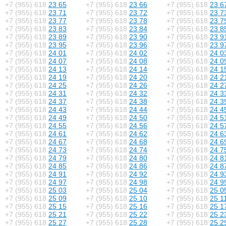
+7 (955) 618
23 65
+7 (955) 618
23 66
+7 (955) 618
23 6
+7 (955) 618
23 71
+7 (955) 618
23 72
+7 (955) 618
23 7
+7 (955) 618
23 77
+7 (955) 618
23 78
+7 (955) 618
23 7
+7 (955) 618
23 83
+7 (955) 618
23 84
+7 (955) 618
23 8
+7 (955) 618
23 89
+7 (955) 618
23 90
+7 (955) 618
23 9
+7 (955) 618
23 95
+7 (955) 618
23 96
+7 (955) 618
23 9
+7 (955) 618
24 01
+7 (955) 618
24 02
+7 (955) 618
24 0
+7 (955) 618
24 07
+7 (955) 618
24 08
+7 (955) 618
24 0
+7 (955) 618
24 13
+7 (955) 618
24 14
+7 (955) 618
24 1
+7 (955) 618
24 19
+7 (955) 618
24 20
+7 (955) 618
24 2
+7 (955) 618
24 25
+7 (955) 618
24 26
+7 (955) 618
24 2
+7 (955) 618
24 31
+7 (955) 618
24 32
+7 (955) 618
24 3
+7 (955) 618
24 37
+7 (955) 618
24 38
+7 (955) 618
24 3
+7 (955) 618
24 43
+7 (955) 618
24 44
+7 (955) 618
24 4
+7 (955) 618
24 49
+7 (955) 618
24 50
+7 (955) 618
24 5
+7 (955) 618
24 55
+7 (955) 618
24 56
+7 (955) 618
24 5
+7 (955) 618
24 61
+7 (955) 618
24 62
+7 (955) 618
24 6
+7 (955) 618
24 67
+7 (955) 618
24 68
+7 (955) 618
24 6
+7 (955) 618
24 73
+7 (955) 618
24 74
+7 (955) 618
24 7
+7 (955) 618
24 79
+7 (955) 618
24 80
+7 (955) 618
24 8
+7 (955) 618
24 85
+7 (955) 618
24 86
+7 (955) 618
24 8
+7 (955) 618
24 91
+7 (955) 618
24 92
+7 (955) 618
24 9
+7 (955) 618
24 97
+7 (955) 618
24 98
+7 (955) 618
24 9
+7 (955) 618
25 03
+7 (955) 618
25 04
+7 (955) 618
25 0
+7 (955) 618
25 09
+7 (955) 618
25 10
+7 (955) 618
25 1
+7 (955) 618
25 15
+7 (955) 618
25 16
+7 (955) 618
25 1
+7 (955) 618
25 21
+7 (955) 618
25 22
+7 (955) 618
25 2
+7 (955) 618
25 27
+7 (955) 618
25 28
+7 (955) 618
25 2