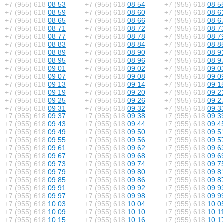
+7 (955) 618
08 53
+7 (955) 618
08 54
+7 (955) 618
08 5
+7 (955) 618
08 59
+7 (955) 618
08 60
+7 (955) 618
08 6
+7 (955) 618
08 65
+7 (955) 618
08 66
+7 (955) 618
08 6
+7 (955) 618
08 71
+7 (955) 618
08 72
+7 (955) 618
08 7
+7 (955) 618
08 77
+7 (955) 618
08 78
+7 (955) 618
08 7
+7 (955) 618
08 83
+7 (955) 618
08 84
+7 (955) 618
08 8
+7 (955) 618
08 89
+7 (955) 618
08 90
+7 (955) 618
08 9
+7 (955) 618
08 95
+7 (955) 618
08 96
+7 (955) 618
08 9
+7 (955) 618
09 01
+7 (955) 618
09 02
+7 (955) 618
09 0
+7 (955) 618
09 07
+7 (955) 618
09 08
+7 (955) 618
09 0
+7 (955) 618
09 13
+7 (955) 618
09 14
+7 (955) 618
09 1
+7 (955) 618
09 19
+7 (955) 618
09 20
+7 (955) 618
09 2
+7 (955) 618
09 25
+7 (955) 618
09 26
+7 (955) 618
09 2
+7 (955) 618
09 31
+7 (955) 618
09 32
+7 (955) 618
09 3
+7 (955) 618
09 37
+7 (955) 618
09 38
+7 (955) 618
09 3
+7 (955) 618
09 43
+7 (955) 618
09 44
+7 (955) 618
09 4
+7 (955) 618
09 49
+7 (955) 618
09 50
+7 (955) 618
09 5
+7 (955) 618
09 55
+7 (955) 618
09 56
+7 (955) 618
09 5
+7 (955) 618
09 61
+7 (955) 618
09 62
+7 (955) 618
09 6
+7 (955) 618
09 67
+7 (955) 618
09 68
+7 (955) 618
09 6
+7 (955) 618
09 73
+7 (955) 618
09 74
+7 (955) 618
09 7
+7 (955) 618
09 79
+7 (955) 618
09 80
+7 (955) 618
09 8
+7 (955) 618
09 85
+7 (955) 618
09 86
+7 (955) 618
09 8
+7 (955) 618
09 91
+7 (955) 618
09 92
+7 (955) 618
09 9
+7 (955) 618
09 97
+7 (955) 618
09 98
+7 (955) 618
09 9
+7 (955) 618
10 03
+7 (955) 618
10 04
+7 (955) 618
10 0
+7 (955) 618
10 09
+7 (955) 618
10 10
+7 (955) 618
10 1
+7 (955) 618
10 15
+7 (955) 618
10 16
+7 (955) 618
10 1