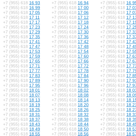
+7 (955) 618
16 93
+7 (955) 618
16 94
+7 (955) 618
16 9
+7 (955) 618
16 99
+7 (955) 618
17 00
+7 (955) 618
17 0
+7 (955) 618
17 05
+7 (955) 618
17 06
+7 (955) 618
17 0
+7 (955) 618
17 11
+7 (955) 618
17 12
+7 (955) 618
17 1
+7 (955) 618
17 17
+7 (955) 618
17 18
+7 (955) 618
17 1
+7 (955) 618
17 23
+7 (955) 618
17 24
+7 (955) 618
17 2
+7 (955) 618
17 29
+7 (955) 618
17 30
+7 (955) 618
17 3
+7 (955) 618
17 35
+7 (955) 618
17 36
+7 (955) 618
17 3
+7 (955) 618
17 41
+7 (955) 618
17 42
+7 (955) 618
17 4
+7 (955) 618
17 47
+7 (955) 618
17 48
+7 (955) 618
17 4
+7 (955) 618
17 53
+7 (955) 618
17 54
+7 (955) 618
17 5
+7 (955) 618
17 59
+7 (955) 618
17 60
+7 (955) 618
17 6
+7 (955) 618
17 65
+7 (955) 618
17 66
+7 (955) 618
17 6
+7 (955) 618
17 71
+7 (955) 618
17 72
+7 (955) 618
17 7
+7 (955) 618
17 77
+7 (955) 618
17 78
+7 (955) 618
17 7
+7 (955) 618
17 83
+7 (955) 618
17 84
+7 (955) 618
17 8
+7 (955) 618
17 89
+7 (955) 618
17 90
+7 (955) 618
17 9
+7 (955) 618
17 95
+7 (955) 618
17 96
+7 (955) 618
17 9
+7 (955) 618
18 01
+7 (955) 618
18 02
+7 (955) 618
18 0
+7 (955) 618
18 07
+7 (955) 618
18 08
+7 (955) 618
18 0
+7 (955) 618
18 13
+7 (955) 618
18 14
+7 (955) 618
18 1
+7 (955) 618
18 19
+7 (955) 618
18 20
+7 (955) 618
18 2
+7 (955) 618
18 25
+7 (955) 618
18 26
+7 (955) 618
18 2
+7 (955) 618
18 31
+7 (955) 618
18 32
+7 (955) 618
18 3
+7 (955) 618
18 37
+7 (955) 618
18 38
+7 (955) 618
18 3
+7 (955) 618
18 43
+7 (955) 618
18 44
+7 (955) 618
18 4
+7 (955) 618
18 49
+7 (955) 618
18 50
+7 (955) 618
18 5
+7 (955) 618
18 55
+7 (955) 618
18 56
+7 (955) 618
18 5