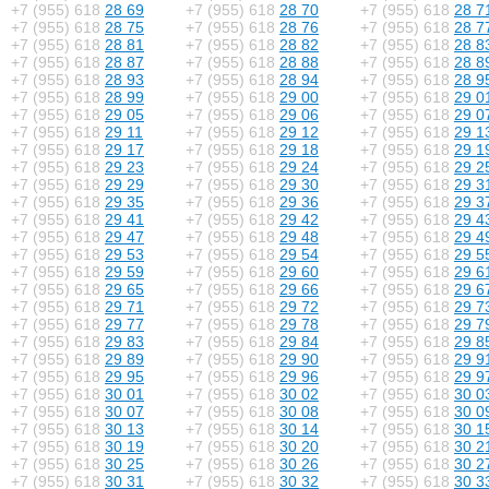
+7 (955) 618
28 69
+7 (955) 618
28 70
+7 (955) 618
28 7
+7 (955) 618
28 75
+7 (955) 618
28 76
+7 (955) 618
28 7
+7 (955) 618
28 81
+7 (955) 618
28 82
+7 (955) 618
28 8
+7 (955) 618
28 87
+7 (955) 618
28 88
+7 (955) 618
28 8
+7 (955) 618
28 93
+7 (955) 618
28 94
+7 (955) 618
28 9
+7 (955) 618
28 99
+7 (955) 618
29 00
+7 (955) 618
29 0
+7 (955) 618
29 05
+7 (955) 618
29 06
+7 (955) 618
29 0
+7 (955) 618
29 11
+7 (955) 618
29 12
+7 (955) 618
29 1
+7 (955) 618
29 17
+7 (955) 618
29 18
+7 (955) 618
29 1
+7 (955) 618
29 23
+7 (955) 618
29 24
+7 (955) 618
29 2
+7 (955) 618
29 29
+7 (955) 618
29 30
+7 (955) 618
29 3
+7 (955) 618
29 35
+7 (955) 618
29 36
+7 (955) 618
29 3
+7 (955) 618
29 41
+7 (955) 618
29 42
+7 (955) 618
29 4
+7 (955) 618
29 47
+7 (955) 618
29 48
+7 (955) 618
29 4
+7 (955) 618
29 53
+7 (955) 618
29 54
+7 (955) 618
29 5
+7 (955) 618
29 59
+7 (955) 618
29 60
+7 (955) 618
29 6
+7 (955) 618
29 65
+7 (955) 618
29 66
+7 (955) 618
29 6
+7 (955) 618
29 71
+7 (955) 618
29 72
+7 (955) 618
29 7
+7 (955) 618
29 77
+7 (955) 618
29 78
+7 (955) 618
29 7
+7 (955) 618
29 83
+7 (955) 618
29 84
+7 (955) 618
29 8
+7 (955) 618
29 89
+7 (955) 618
29 90
+7 (955) 618
29 9
+7 (955) 618
29 95
+7 (955) 618
29 96
+7 (955) 618
29 9
+7 (955) 618
30 01
+7 (955) 618
30 02
+7 (955) 618
30 0
+7 (955) 618
30 07
+7 (955) 618
30 08
+7 (955) 618
30 0
+7 (955) 618
30 13
+7 (955) 618
30 14
+7 (955) 618
30 1
+7 (955) 618
30 19
+7 (955) 618
30 20
+7 (955) 618
30 2
+7 (955) 618
30 25
+7 (955) 618
30 26
+7 (955) 618
30 2
+7 (955) 618
30 31
+7 (955) 618
30 32
+7 (955) 618
30 3