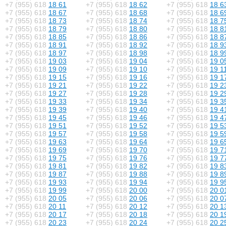
+7 (955) 618
18 61
+7 (955) 618
18 62
+7 (955) 618
18 6
+7 (955) 618
18 67
+7 (955) 618
18 68
+7 (955) 618
18 6
+7 (955) 618
18 73
+7 (955) 618
18 74
+7 (955) 618
18 7
+7 (955) 618
18 79
+7 (955) 618
18 80
+7 (955) 618
18 8
+7 (955) 618
18 85
+7 (955) 618
18 86
+7 (955) 618
18 8
+7 (955) 618
18 91
+7 (955) 618
18 92
+7 (955) 618
18 9
+7 (955) 618
18 97
+7 (955) 618
18 98
+7 (955) 618
18 9
+7 (955) 618
19 03
+7 (955) 618
19 04
+7 (955) 618
19 0
+7 (955) 618
19 09
+7 (955) 618
19 10
+7 (955) 618
19 1
+7 (955) 618
19 15
+7 (955) 618
19 16
+7 (955) 618
19 1
+7 (955) 618
19 21
+7 (955) 618
19 22
+7 (955) 618
19 2
+7 (955) 618
19 27
+7 (955) 618
19 28
+7 (955) 618
19 2
+7 (955) 618
19 33
+7 (955) 618
19 34
+7 (955) 618
19 3
+7 (955) 618
19 39
+7 (955) 618
19 40
+7 (955) 618
19 4
+7 (955) 618
19 45
+7 (955) 618
19 46
+7 (955) 618
19 4
+7 (955) 618
19 51
+7 (955) 618
19 52
+7 (955) 618
19 5
+7 (955) 618
19 57
+7 (955) 618
19 58
+7 (955) 618
19 5
+7 (955) 618
19 63
+7 (955) 618
19 64
+7 (955) 618
19 6
+7 (955) 618
19 69
+7 (955) 618
19 70
+7 (955) 618
19 7
+7 (955) 618
19 75
+7 (955) 618
19 76
+7 (955) 618
19 7
+7 (955) 618
19 81
+7 (955) 618
19 82
+7 (955) 618
19 8
+7 (955) 618
19 87
+7 (955) 618
19 88
+7 (955) 618
19 8
+7 (955) 618
19 93
+7 (955) 618
19 94
+7 (955) 618
19 9
+7 (955) 618
19 99
+7 (955) 618
20 00
+7 (955) 618
20 0
+7 (955) 618
20 05
+7 (955) 618
20 06
+7 (955) 618
20 0
+7 (955) 618
20 11
+7 (955) 618
20 12
+7 (955) 618
20 1
+7 (955) 618
20 17
+7 (955) 618
20 18
+7 (955) 618
20 1
+7 (955) 618
20 23
+7 (955) 618
20 24
+7 (955) 618
20 2