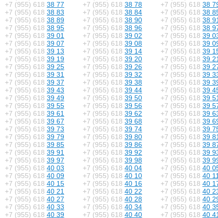
+7 (955) 618
38 77
+7 (955) 618
38 78
+7 (955) 618
38 7
+7 (955) 618
38 83
+7 (955) 618
38 84
+7 (955) 618
38 8
+7 (955) 618
38 89
+7 (955) 618
38 90
+7 (955) 618
38 9
+7 (955) 618
38 95
+7 (955) 618
38 96
+7 (955) 618
38 9
+7 (955) 618
39 01
+7 (955) 618
39 02
+7 (955) 618
39 0
+7 (955) 618
39 07
+7 (955) 618
39 08
+7 (955) 618
39 0
+7 (955) 618
39 13
+7 (955) 618
39 14
+7 (955) 618
39 1
+7 (955) 618
39 19
+7 (955) 618
39 20
+7 (955) 618
39 2
+7 (955) 618
39 25
+7 (955) 618
39 26
+7 (955) 618
39 2
+7 (955) 618
39 31
+7 (955) 618
39 32
+7 (955) 618
39 3
+7 (955) 618
39 37
+7 (955) 618
39 38
+7 (955) 618
39 3
+7 (955) 618
39 43
+7 (955) 618
39 44
+7 (955) 618
39 4
+7 (955) 618
39 49
+7 (955) 618
39 50
+7 (955) 618
39 5
+7 (955) 618
39 55
+7 (955) 618
39 56
+7 (955) 618
39 5
+7 (955) 618
39 61
+7 (955) 618
39 62
+7 (955) 618
39 6
+7 (955) 618
39 67
+7 (955) 618
39 68
+7 (955) 618
39 6
+7 (955) 618
39 73
+7 (955) 618
39 74
+7 (955) 618
39 7
+7 (955) 618
39 79
+7 (955) 618
39 80
+7 (955) 618
39 8
+7 (955) 618
39 85
+7 (955) 618
39 86
+7 (955) 618
39 8
+7 (955) 618
39 91
+7 (955) 618
39 92
+7 (955) 618
39 9
+7 (955) 618
39 97
+7 (955) 618
39 98
+7 (955) 618
39 9
+7 (955) 618
40 03
+7 (955) 618
40 04
+7 (955) 618
40 0
+7 (955) 618
40 09
+7 (955) 618
40 10
+7 (955) 618
40 1
+7 (955) 618
40 15
+7 (955) 618
40 16
+7 (955) 618
40 1
+7 (955) 618
40 21
+7 (955) 618
40 22
+7 (955) 618
40 2
+7 (955) 618
40 27
+7 (955) 618
40 28
+7 (955) 618
40 2
+7 (955) 618
40 33
+7 (955) 618
40 34
+7 (955) 618
40 3
+7 (955) 618
40 39
+7 (955) 618
40 40
+7 (955) 618
40 4