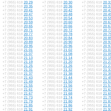
+7 (955) 618
20 29
+7 (955) 618
20 30
+7 (955) 618
20 3
+7 (955) 618
20 35
+7 (955) 618
20 36
+7 (955) 618
20 3
+7 (955) 618
20 41
+7 (955) 618
20 42
+7 (955) 618
20 4
+7 (955) 618
20 47
+7 (955) 618
20 48
+7 (955) 618
20 4
+7 (955) 618
20 53
+7 (955) 618
20 54
+7 (955) 618
20 5
+7 (955) 618
20 59
+7 (955) 618
20 60
+7 (955) 618
20 6
+7 (955) 618
20 65
+7 (955) 618
20 66
+7 (955) 618
20 6
+7 (955) 618
20 71
+7 (955) 618
20 72
+7 (955) 618
20 7
+7 (955) 618
20 77
+7 (955) 618
20 78
+7 (955) 618
20 7
+7 (955) 618
20 83
+7 (955) 618
20 84
+7 (955) 618
20 8
+7 (955) 618
20 89
+7 (955) 618
20 90
+7 (955) 618
20 9
+7 (955) 618
20 95
+7 (955) 618
20 96
+7 (955) 618
20 9
+7 (955) 618
21 01
+7 (955) 618
21 02
+7 (955) 618
21 0
+7 (955) 618
21 07
+7 (955) 618
21 08
+7 (955) 618
21 0
+7 (955) 618
21 13
+7 (955) 618
21 14
+7 (955) 618
21 1
+7 (955) 618
21 19
+7 (955) 618
21 20
+7 (955) 618
21 2
+7 (955) 618
21 25
+7 (955) 618
21 26
+7 (955) 618
21 2
+7 (955) 618
21 31
+7 (955) 618
21 32
+7 (955) 618
21 3
+7 (955) 618
21 37
+7 (955) 618
21 38
+7 (955) 618
21 3
+7 (955) 618
21 43
+7 (955) 618
21 44
+7 (955) 618
21 4
+7 (955) 618
21 49
+7 (955) 618
21 50
+7 (955) 618
21 5
+7 (955) 618
21 55
+7 (955) 618
21 56
+7 (955) 618
21 5
+7 (955) 618
21 61
+7 (955) 618
21 62
+7 (955) 618
21 6
+7 (955) 618
21 67
+7 (955) 618
21 68
+7 (955) 618
21 6
+7 (955) 618
21 73
+7 (955) 618
21 74
+7 (955) 618
21 7
+7 (955) 618
21 79
+7 (955) 618
21 80
+7 (955) 618
21 8
+7 (955) 618
21 85
+7 (955) 618
21 86
+7 (955) 618
21 8
+7 (955) 618
21 91
+7 (955) 618
21 92
+7 (955) 618
21 9