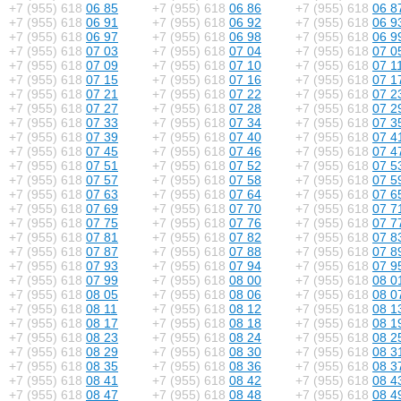
+7 (955) 618
06 85
+7 (955) 618
06 86
+7 (955) 618
06 8
+7 (955) 618
06 91
+7 (955) 618
06 92
+7 (955) 618
06 9
+7 (955) 618
06 97
+7 (955) 618
06 98
+7 (955) 618
06 9
+7 (955) 618
07 03
+7 (955) 618
07 04
+7 (955) 618
07 0
+7 (955) 618
07 09
+7 (955) 618
07 10
+7 (955) 618
07 1
+7 (955) 618
07 15
+7 (955) 618
07 16
+7 (955) 618
07 1
+7 (955) 618
07 21
+7 (955) 618
07 22
+7 (955) 618
07 2
+7 (955) 618
07 27
+7 (955) 618
07 28
+7 (955) 618
07 2
+7 (955) 618
07 33
+7 (955) 618
07 34
+7 (955) 618
07 3
+7 (955) 618
07 39
+7 (955) 618
07 40
+7 (955) 618
07 4
+7 (955) 618
07 45
+7 (955) 618
07 46
+7 (955) 618
07 4
+7 (955) 618
07 51
+7 (955) 618
07 52
+7 (955) 618
07 5
+7 (955) 618
07 57
+7 (955) 618
07 58
+7 (955) 618
07 5
+7 (955) 618
07 63
+7 (955) 618
07 64
+7 (955) 618
07 6
+7 (955) 618
07 69
+7 (955) 618
07 70
+7 (955) 618
07 7
+7 (955) 618
07 75
+7 (955) 618
07 76
+7 (955) 618
07 7
+7 (955) 618
07 81
+7 (955) 618
07 82
+7 (955) 618
07 8
+7 (955) 618
07 87
+7 (955) 618
07 88
+7 (955) 618
07 8
+7 (955) 618
07 93
+7 (955) 618
07 94
+7 (955) 618
07 9
+7 (955) 618
07 99
+7 (955) 618
08 00
+7 (955) 618
08 0
+7 (955) 618
08 05
+7 (955) 618
08 06
+7 (955) 618
08 0
+7 (955) 618
08 11
+7 (955) 618
08 12
+7 (955) 618
08 1
+7 (955) 618
08 17
+7 (955) 618
08 18
+7 (955) 618
08 1
+7 (955) 618
08 23
+7 (955) 618
08 24
+7 (955) 618
08 2
+7 (955) 618
08 29
+7 (955) 618
08 30
+7 (955) 618
08 3
+7 (955) 618
08 35
+7 (955) 618
08 36
+7 (955) 618
08 3
+7 (955) 618
08 41
+7 (955) 618
08 42
+7 (955) 618
08 4
+7 (955) 618
08 47
+7 (955) 618
08 48
+7 (955) 618
08 4