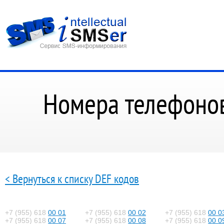
Номера телефонов
< Вернуться к списку DEF кодов
+7 (955) 618
00 01
+7 (955) 618
00 02
+7 (955) 618
00 0
+7 (955) 618
00 07
+7 (955) 618
00 08
+7 (955) 618
00 0