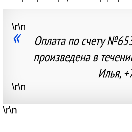
\r\n
Оплата по счету №653
произведена в течени
Илья, 
\r\n
\r\n